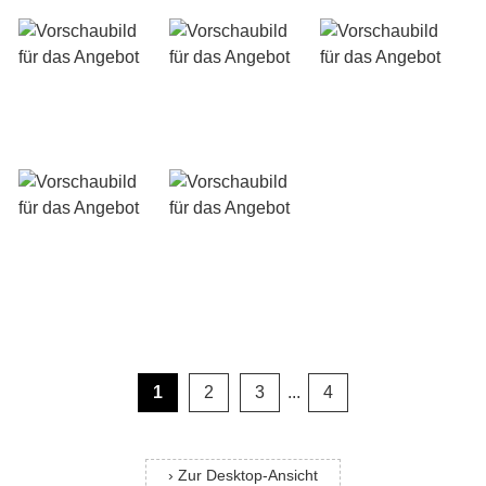
1
2
3
...
4
› Zur Desktop-Ansicht