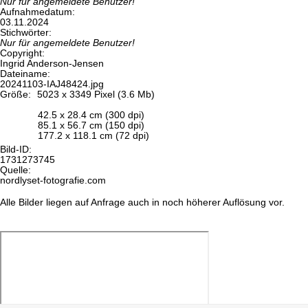
Nur für angemeldete Benutzer!
Aufnahmedatum:
03.11.2024
Stichwörter:
Nur für angemeldete Benutzer!
Copyright:
Ingrid Anderson-Jensen
Dateiname:
20241103-IAJ48424.jpg
Größe:
5023 x 3349 Pixel (3.6 Mb)
42.5 x 28.4 cm (300 dpi)
85.1 x 56.7 cm (150 dpi)
177.2 x 118.1 cm (72 dpi)
Bild-ID:
1731273745
Quelle:
nordlyset-fotografie.com
Alle Bilder liegen auf Anfrage auch in noch höherer Auflösung vor.